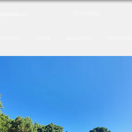
02254 494665
stpropiedades.com
NOSOTROS
VENTA
ALQUILERES
TASACIONE