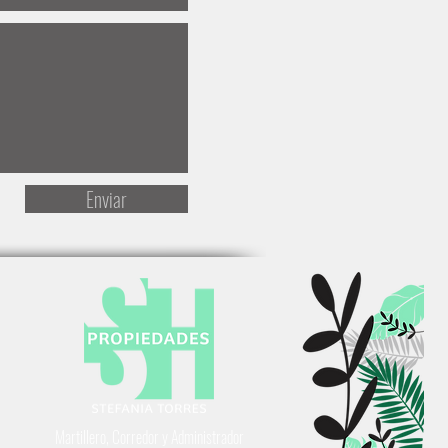
Enviar
Martillero, Corredor y Administrador