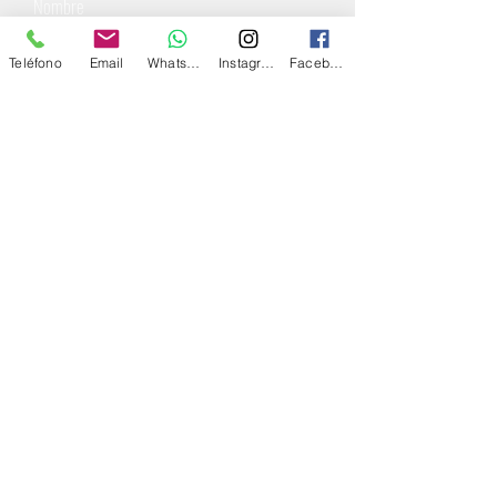
Teléfono
Email
Whatsapp
Instagram
Facebook
Suscríbete ahora
Martillero, Corredor y Administrador
de Consorcios
Tomo III Folio 625 Matricula 1291
Diseñadora de Interiores
Pinamar - Libertador 131 - Local 10