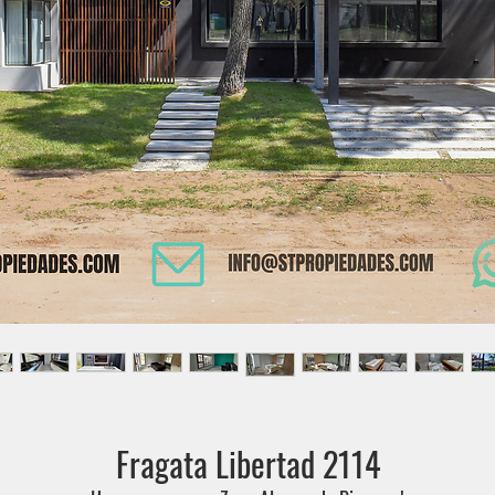
Fragata Libertad 2114