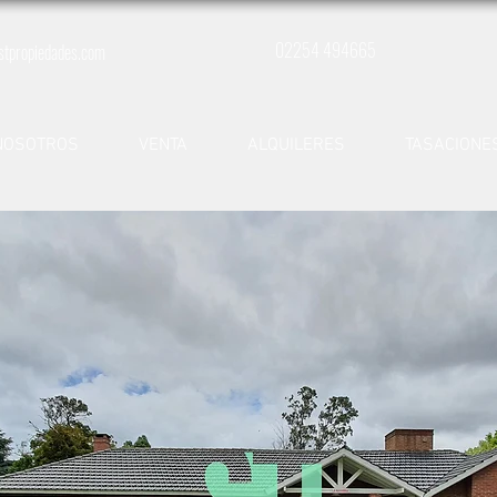
02254 494665
stpropiedades.com
NOSOTROS
VENTA
ALQUILERES
TASACIONE