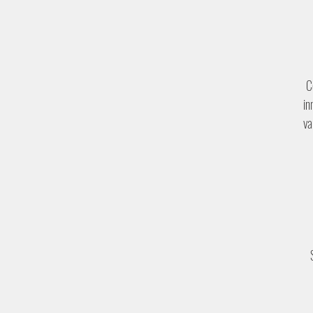
C
in
va