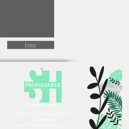
Enviar
Martillero, Corredor y Administrador
de Consorcios
Tomo III Folio 625 Matricula 1291